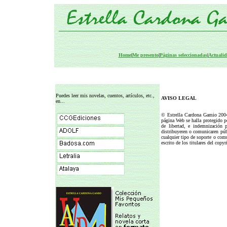
Home
|
Me presento
|
Páginas seleccionadas
|
Actuali
Puedes leer mis novelas, cuentos, artículos, etc.,
AVISO LEGAL
en...
© Estrella Cardona Gamio 2004
página Web se halla protegido p
de libertad, e indemnización p
distribuyeren o comunicaren públ
cualquier tipo de soporte o com
escrito de los titulares del copyr