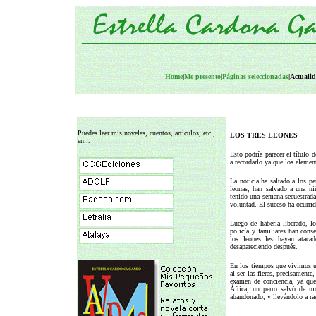
Home
|
Me presento
|
Páginas seleccionadas
|Actualid
Puedes leer mis novelas, cuentos, artículos, etc.,
LOS TRES LEONES
en...
Esto podría parecer el título 
a recordarlo ya que los elemen
La noticia ha saltado a los p
leonas, han salvado a una ni
tenido una semana secuestrada
voluntad. El suceso ha ocurrid
Luego de haberla liberado, l
policía y familiares han cons
los leones les hayan atacad
desapareciendo después.
En los tiempos que vivimos u
al ser las fieras, precisament
examen de conciencia, ya que
África, un perro salvó de m
abandonado, y llevándolo a ras