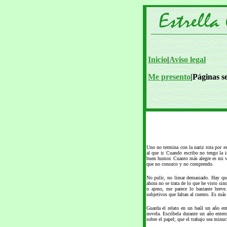
Inicio
|
Aviso legal
Me presento
|Páginas s
Uno no termina con la nariz rota por e
al que ir. Cuando escribo no tengo la i
buen humor. Cuanto más alegre es mi vi
que no conozco y no comprendo.
No pulir, no limar demasiado. Hay que
ahora no se trata de lo que he visto si
o ajeno, me parece lo bastante breve
subjetivos que faltan al cuento. Es más 
Guarda el relato en un baúl un año ent
novela. Escríbela durante un año enter
sobre el papel; que el trabajo sea minuc