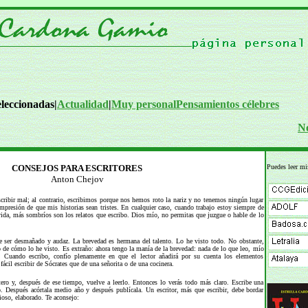
eleccionadas|
Actualidad
|
Muy personal
Pensamientos célebres
N
CONSEJOS PARA ESCRITORES
Puedes leer mis
Anton Chejov
scribir mal; al contrario, escribimos porque nos hemos roto la nariz y no tenemos ningún lugar
mpresión de que mis historias sean tristes. En cualquier caso, cuando trabajo estoy siempre de
da, más sombríos son los relatos que escribo. Dios mío, no permitas que juzgue o hable de lo
 ser desmañado y audaz. La brevedad es hermana del talento. Lo he visto todo. No obstante,
no de cómo lo he visto. Es extraño: ahora tengo la manía de la brevedad: nada de lo que leo, mío
. Cuando escribo, confío plenamente en que el lector añadirá por su cuenta los elementos
fácil escribir de Sócrates que de una señorita o de una cocinera.
ero y, después de ese tiempo, vuelve a leerlo. Entonces lo verás todo más claro. Escribe una
o. Después acórtala medio año y después publícala. Un escritor, más que escribir, debe bordar
ioso, elaborado. Te aconsejo: