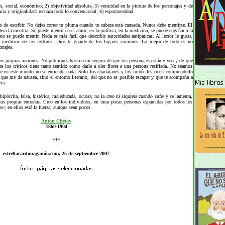
o, social, económico; 2) objetividad absoluta; 3) veracidad en la pintura de los personajes y de
cia y originalidad: rechaza todo lo convencional; 6) espontaneidad.
las de escribir. No dejes correr tu pluma cuando tu cabeza está cansada. Nunca debe mentirse. El
olera la mentira. Se puede mentir en el amor, en la política, en la medicina, se puede engañar a la
 no se puede mentir. Nada es más fácil que describir autoridades antipáticas. Al lector le gusta,
s mediocre de los lectores. Dios te guarde de los lugares comunes. Lo mejor de todo es no
onajes.
us propias acciones. No publiques hasta estar seguro de que tus personajes están vivos y de que
ara los críticos tiene tanto sentido como darle a oler flores a una persona resfriada. No seamos
e en este mundo no se entiende nada. Sólo los charlatanes y los imbéciles creen comprenderlo
 que me da náusea, sino el entorno literario, del que no es posible escapar y que te acompaña a
ra.
hipócrita, falsa, histérica, maleducada, ociosa; no la creo ni siquiera cuando sufre y se lamenta,
us propias entrañas. Creo en los individuos, en unas pocas personas esparcidas por todos los
s-; en ellos está la fuerza, aunque sean pocos.
Anton Chejov
1860-1904
***
estrellacardonagamio.com, 25 de septiembre 2007