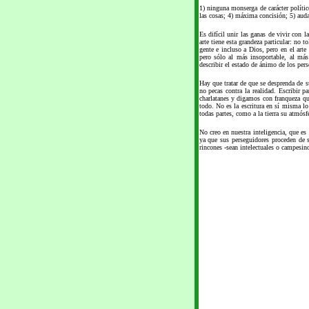
1) ninguna monserga de carácter polític
las cosas; 4) máxima concisión; 5) auda
Es difícil unir las ganas de vivir con 
arte tiene esta grandeza particular: no t
gente e incluso a Dios, pero en el arte
pero sólo al más insoportable, al má
describir el estado de ánimo de los pers
Hay que tratar de que se desprenda de s
no pecas contra la realidad. Escribir p
charlatanes y digamos con franqueza qu
todo. No es la escritura en sí misma lo
todas partes, como a la tierra su atmósfe
No creo en nuestra inteligencia, que es 
ya que sus perseguidores proceden de s
rincones -sean intelectuales o campesino