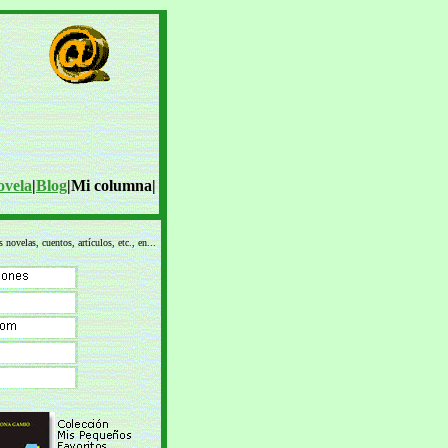
ovela
|
Blog
|Mi columna|
 novelas, cuentos, artículos, etc., en...