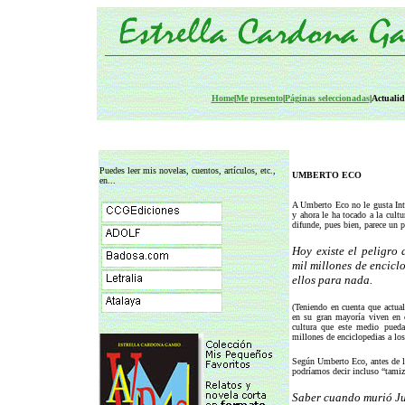
Home
|
Me presento
|
Páginas seleccionadas
|Actualid
Puedes leer mis novelas, cuentos, artículos, etc.,
UMBERTO ECO
en...
A Umberto Eco no le gusta Inte
y ahora le ha tocado a la cultu
difunde, pues bien, parece un 
Hoy existe el peligro 
mil millones de encicl
ellos para nada.
(Teniendo en cuenta que actual
en su gran mayoría viven en c
cultura que este medio pued
millones de enciclopedias a los 
Según Umberto Eco, antes de la 
podríamos decir incluso “tamiz
Saber cuando murió Jul